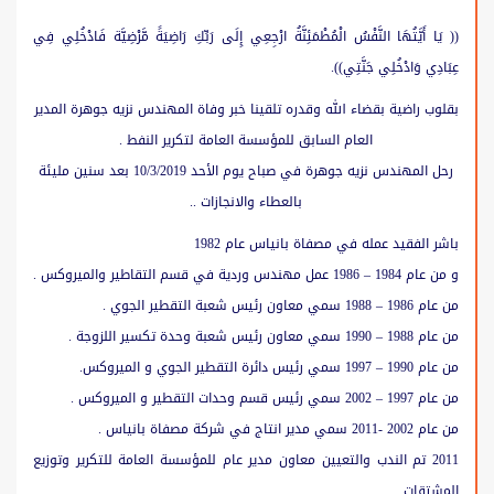
(( يَا أَيَّتُهَا النَّفْسُ الْمُطْمَئِنَّةُ ارْجِعِي إِلَى رَبِّكِ رَاضِيَةً مَّرْضِيَّة فَادْخُلِي فِي
عِبَادِي وَادْخُلِي جَنَّتِي)).
بقلوب راضية بقضاء الله وقدره تلقينا خبر وفاة المهندس نزيه جوهرة المدير
العام السابق للمؤسسة العامة لتكرير النفط .
رحل المهندس نزيه جوهرة في صباح يوم الأحد 10/3/2019 بعد سنين مليئة
بالعطاء والانجازات ..
باشر الفقيد عمله في مصفاة بانياس عام 1982
و من عام 1984 – 1986 عمل مهندس وردية في قسم التقاطير والميروكس .
من عام 1986 – 1988 سمي معاون رئيس شعبة التقطير الجوي .
من عام 1988 – 1990 سمي معاون رئيس شعبة وحدة تكسير اللزوجة .
من عام 1990 – 1997 سمي رئيس دائرة التقطير الجوي و الميروكس.
من عام 1997 – 2002 سمي رئيس قسم وحدات التقطير و الميروكس .
من عام 2002 -2011 سمي مدير انتاج في شركة مصفاة بانياس .
2011 تم الندب والتعيين معاون مدير عام للمؤسسة العامة للتكرير وتوزيع
المشتقات