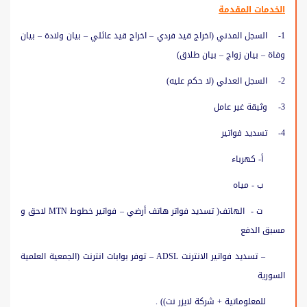
الخدمات المقدمة
1- السجل المدني (اخراج قيد فردي – اخراج قيد عائلي – بيان ولادة – بيان
وفاة – بيان زواج – بيان طلاق)
2- السجل العدلي (لا حكم عليه)
3- وثيقة غير عامل
4- تسديد فواتير
أ- كهرباء
ب - مياه
ت - الهاتف( تسديد فواتر هاتف أرضي – فواتير خطوط MTN لاحق و
مسبق الدفع
– تسديد فواتير الانترنت ADSL – توفر بوابات انترنت (الجمعية العلمية
السورية
للمعلوماتية + شركة لايزر نت)) .